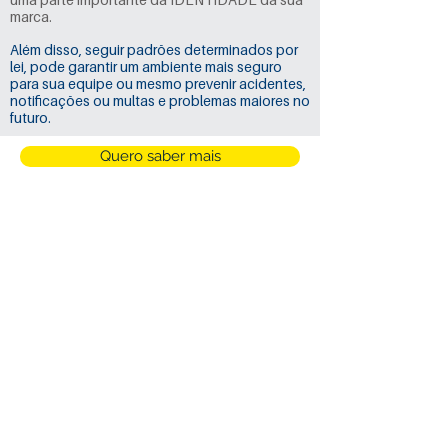
marca.
Além disso, seguir padrões determinados por
lei, pode garantir um ambiente mais seguro
para sua equipe ou mesmo prevenir acidentes,
notificações ou multas e problemas maiores no
futuro.
Quero saber mais
Avenida Doutor Severino Tostes Meirelles,
2600 -
Distrito industrial - Franca/SP -
14406-
004
-
(16) 3724-1713
/primmuscomunica
Razão Social: Bereta & Venturelli LTDA